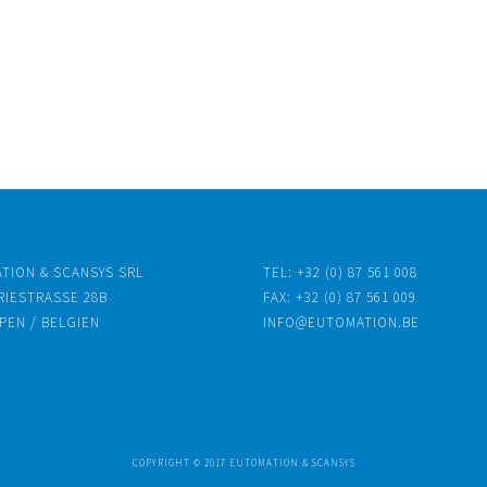
TION & SCANSYS SRL
TEL: +32 (0) 87 561 008
IESTRASSE 28B
FAX: +32 (0) 87 561 009
PEN / BELGIEN
INFO@EUTOMATION.BE
COPYRIGHT © 2017 EUTOMATION & SCANSYS