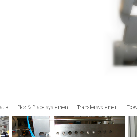
atie
Pick & Place systemen
Transfersystemen
Toev